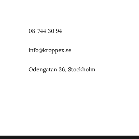
Något du undrar? Då är det bara att höra av dig!
08-744 30 94
info@kroppex.se
Odengatan 36, Stockholm
Boka tid idag