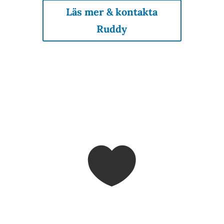
Läs mer & kontakta
Ruddy

Boka tid hos oss