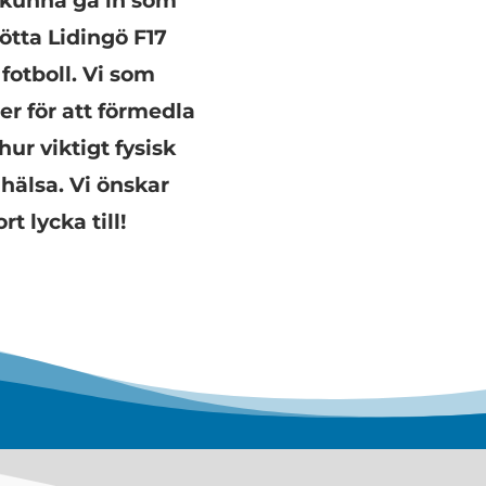
 kunna gå in som
ötta Lidingö F17
fotboll. Vi som
er för att förmedla
ur viktigt fysisk
r hälsa. Vi önskar
rt lycka till!