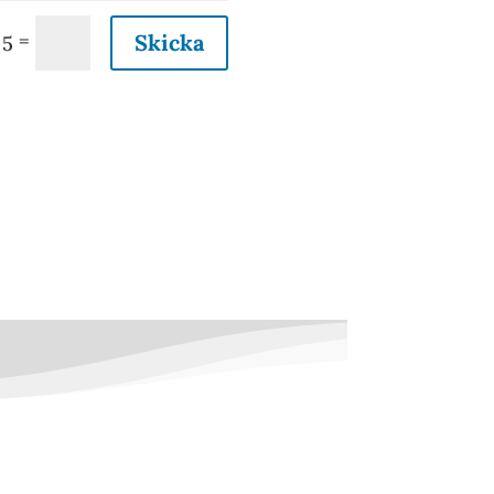
=
Skicka
 5
Träning