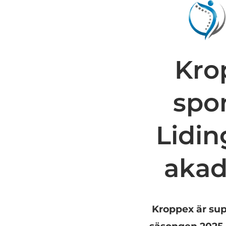
Kro
spo
Lidin
aka
Kroppex är sup