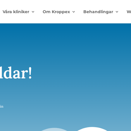
Våra kliniker
Om Kroppex
Behandlingar
W
dar!
cin