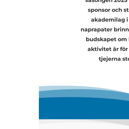
säsongen 2025
sponsor och st
akademilag i 
naprapater brinn
budskapet om h
aktivitet är fö
tjejerna sto