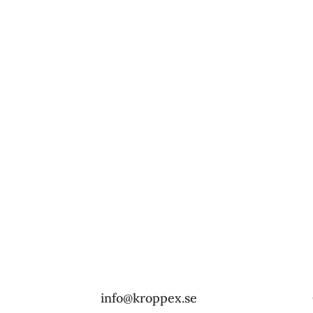
Bli smärtfri. Rör dig bättre. Må bra.
Något du undrar? Då är det bara att höra av dig!
info@kroppex.se