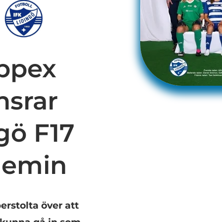
ppex
nsrar
gö F17
demin
erstolta över att